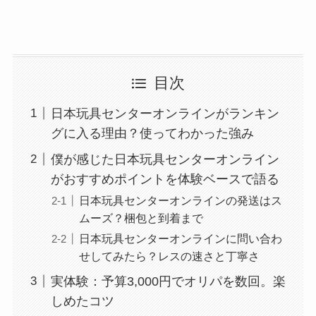
目次
日本玩具センターオンラインがランキン
グに入る理由？使ってわかった強み
僕が感じた日本玩具センターオンライン
がおすすめポイントを体験ベースで語る
日本玩具センターオンラインの発送はス
ムーズ？梱包と到着まで
日本玩具センターオンラインに問い合わ
せしてみたら？レスの速さと丁寧さ
実体験：予算3,000円でオリパを数回。楽
しめたコツ