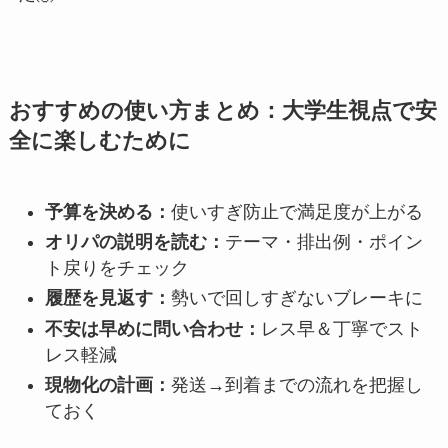
おすすめの使い方まとめ：大学生視点で安
全に楽しむために
予算を決める：
使いすぎ防止で満足度が上がる
オリパの説明を読む：
テーマ・排出例・ポイン
ト戻りをチェック
履歴を見返す：
勢いで回しすぎないブレーキに
不安は早めに問い合わせ：
レス早＆丁寧でスト
レス軽減
現物化の計画：
発送→到着までの流れを把握し
ておく