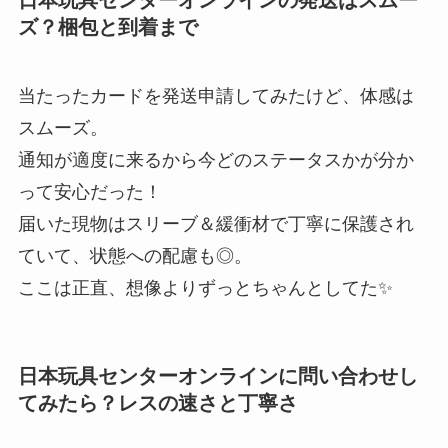
ズ？梱包と到着まで
当たったカードを発送申請してみたけど、体感は
スムーズ。
通知が適度に来るから今どのステータスかが分か
って安心だった！
届いた現物はスリーブ＆緩衝材で丁寧に保護され
ていて、状態への配慮も◎。
ここは正直、想像よりずっとちゃんとしてた✨
日本玩具センターオンラインに問い合わせし
てみたら？レスの速さと丁寧さ