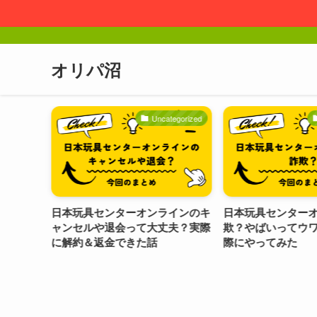
オリパ沼
rized
Uncategorized
U
ンはラ
日本玩具センターオンラインのキ
日本玩具センターオ
音でお
ャンセルや退会って大丈夫？実際
欺？やばいってウワ
ュー
に解約＆返金できた話
際にやってみた