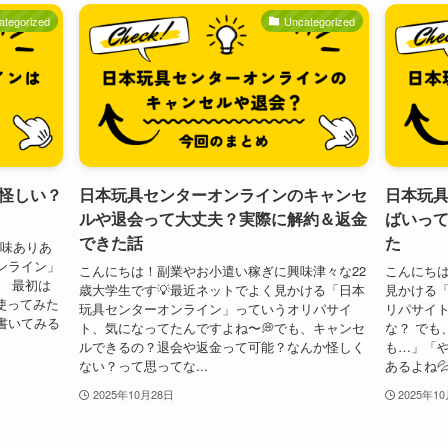
ategorized
Uncategorized
怪しい？
日本玩具センターオンラインのキャンセ
日本玩
ルや退会って大丈夫？実際に解約＆返金
ばいっ
できた話
た
興味ありあ
ンライン」
こんにちは！副業やお小遣い稼ぎに興味津々な22
こんにちは
。 最初は
歳大学生です💡最近ネットでよく見かける「日本
見かける
使ってみた
玩具センターオンライン」っていうオリパサイ
リパサイ
書いてみる
ト、気になってたんですよね〜💭でも、キャンセ
な？ でも
ルできるの？退会や返金って可能？なんか怪しく
も…」「
ない？って思ってな...
あるよね💦
2025年10月28日
2025年1