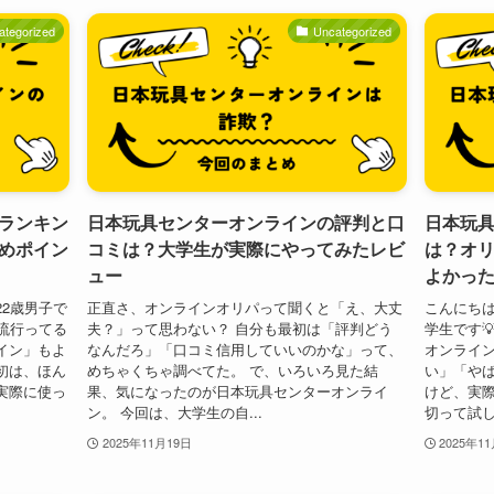
ategorized
Uncategorized
ランキン
日本玩具センターオンラインの評判と口
日本玩
めポイン
コミは？大学生が実際にやってみたレビ
は？オ
ュー
よかっ
2歳男子で
正直さ、オンラインオリパって聞くと「え、大丈
こんにちは
流行ってる
夫？」って思わない？ 自分も最初は「評判どう
学生です
イン」もよ
なんだろ」「口コミ信用していいのかな」って、
オンライン
初は、ほん
めちゃくちゃ調べてた。 で、いろいろ見た結
い」「や
実際に使っ
果、気になったのが日本玩具センターオンライ
けど、実
ン。 今回は、大学生の自...
切って試し
2025年11月19日
2025年1